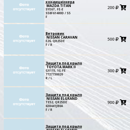
кондиционера
MAZDA TITAN
200
в
SYE6T, FE-E
к
S58F61480D / S5
F
Ветровик
NISSAN CARAVAN
500
в
E26, QR25DE
к
F / R
Защита под крыло
TOYOTA MARK II
300
GX115, 1G-FE
в
7727730020
к
R / L
Защита под крыло
NISSAN ELGRAND
900
TE52, QR25DE
в
638441JB0A
к
F / R
Защита под крыло