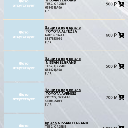
NISSAN ELGRAND
500
TE52, QR25DE
в
638431JA0A
к
F / L
Защита под крыло
TOYOTA ALTEZZA
600
GXE10, 1G-FE
в
5387553010
к
F / R
Защита под крыло
NISSAN ELGRAND
500
TE52, QR25DE
в
638421JA0A
к
F / R
Защита под крыло
TOYOTA AVENSIS
700
ZRT272, 3ZR-FAE
в
5380505011
к
F / R
Крыло
NISSAN ELGRAND
TE52, QR25DE