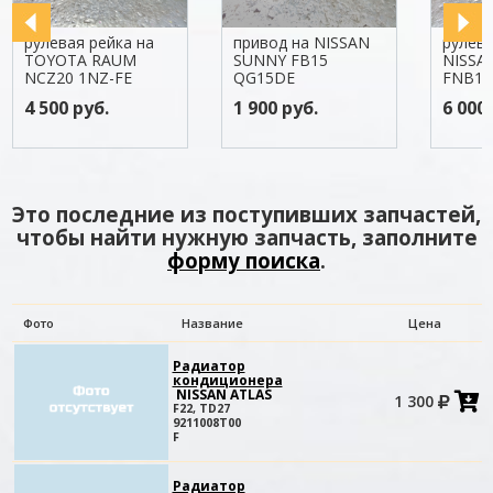
рулевая рейка на
привод на NISSAN
рулева
TOYOTA RAUM
SUNNY FB15
NISSA
NCZ20 1NZ-FE
QG15DE
FNB15
4 500 руб.
1 900 руб.
6 000 
Это последние из поступивших запчастей,
чтобы найти нужную запчасть, заполните
форму поиска
.
Фото
Название
Цена
Радиатор
кондиционера
NISSAN ATLAS
1 300
в
F22, TD27
к
9211008T00
F
Радиатор