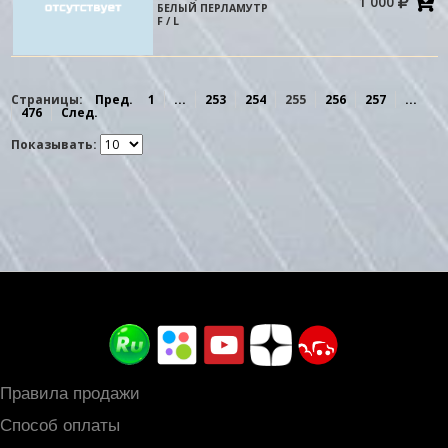
1 000
в
БЕЛЫЙ ПЕРЛАМУТР
к
F / L
Страницы:
Пред.
1
...
253
254
255
256
257
...
476
След.
Показывать:
Правила продажи
Способ оплаты