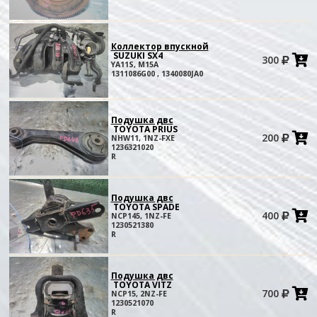
Коллектор впускной
SUZUKI SX4
300
в
YA11S, M15A
к
1311086G00 , 1340080JA0
Подушка двс
TOYOTA PRIUS
200
NHW11, 1NZ-FXE
в
1236321020
к
R
Подушка двс
TOYOTA SPADE
400
NCP145, 1NZ-FE
в
1230521380
к
R
Подушка двс
TOYOTA VITZ
700
NCP15, 2NZ-FE
в
1230521070
к
R