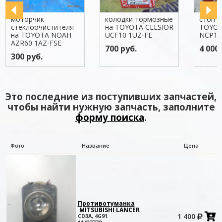
моторчик
колодки тормозные
стоп с
стеклоочистителя
на TOYOTA CELSIOR
TOYOT
на TOYOTA NOAH
UCF10 1UZ-FE
NCP13
AZR60 1AZ-FSE
700 руб.
4 000 
300 руб.
Это последние из поступивших запчастей,
чтобы найти нужную запчасть, заполните
форму поиска
.
Фото
Название
Цена
Противотуманка
MITSUBISHI LANCER
1 400
CD3A, 4G91
в