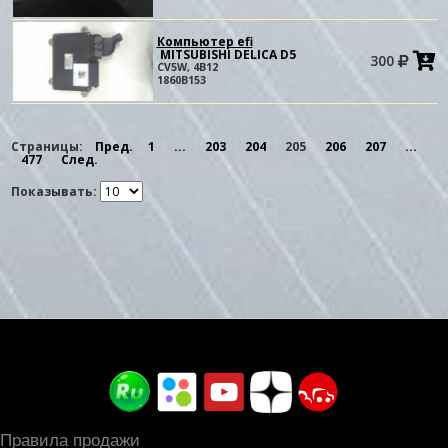
Компьютер efi
MITSUBISHI DELICA D5
300
в
CV5W, 4B12
к
1860B153
Страницы:
Пред.
1
...
203
204
205
206
207
...
477
След.
Показывать:
Правила продажи