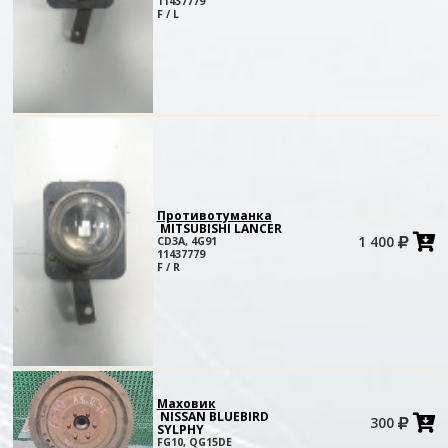
11437779
к
F / L
Противотуманка
MITSUBISHI LANCER
1 400
CD3A, 4G91
в
11437779
к
F / R
Маховик
NISSAN BLUEBIRD
300
в
SYLPHY
к
FG10, QG15DE