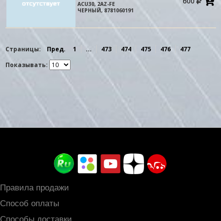
600
в
ACU30, 2AZ-FE
к
ЧЕРНЫЙ, 8781060191
Страницы:
Пред.
1
...
473
474
475
476
477
Показывать:
Правила продажи
Способ оплаты
Способы доставки