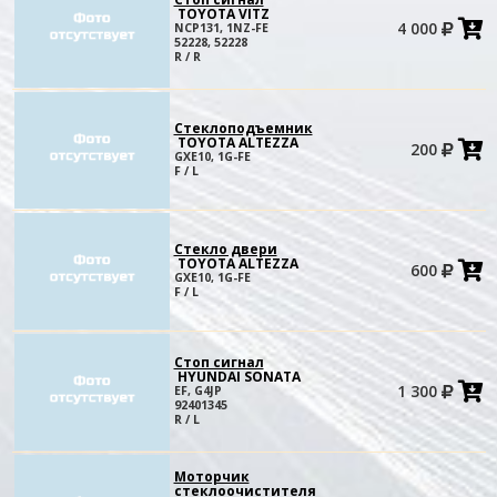
TOYOTA VITZ
4 000
NCP131, 1NZ-FE
в
52228, 52228
к
R / R
Стеклоподъемник
TOYOTA ALTEZZA
200
в
GXE10, 1G-FE
к
F / L
Стекло двери
TOYOTA ALTEZZA
600
в
GXE10, 1G-FE
к
F / L
Стоп сигнал
HYUNDAI SONATA
1 300
EF, G4JP
в
92401345
к
R / L
Моторчик
стеклоочистителя