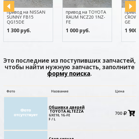
привод на NISSAN
привод на TOYOTA
приво
SUNNY FB15
RAUM NCZ20 1NZ-
CROWN
QG15DE
FE
GE
1 300 руб.
1 000 руб.
1 900 
Это последние из поступивших запчастей,
чтобы найти нужную запчасть, заполните
форму поиска
.
Фото
Название
Цена
Обшивка дверей
TOYOTA ALTEZZA
700
в
GXE10, 1G-FE
к
F / L
Стоп сигнал