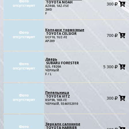
TOYOTA NOAH
300
в
AZR60, 1AZ-FSE
к
2WD
F
Колодки тормозные
TOYOTA CELSIOR
700
в
UCF10, 1UZ-FE
к
AP289
Дверь
SUBARU FORESTER
5 300
SJ5, FB20A
в
ЧЕРНЫЙ
к
F / L
Пепельница
TOYOTA VITZ
300
в
KSP90, 1KR-FE
к
ЧЕРНЫЙ, 5546152010
Зеркало салонное
TOYOTA HARRIER