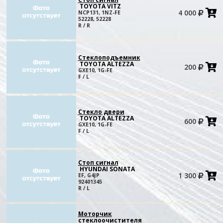
TOYOTA VITZ
4 000
NCP131, 1NZ-FE
в
52228, 52228
к
R / R
Стеклоподъемник
TOYOTA ALTEZZA
200
в
GXE10, 1G-FE
к
F / L
Стекло двери
TOYOTA ALTEZZA
600
в
GXE10, 1G-FE
к
F / L
Стоп сигнал
HYUNDAI SONATA
1 300
EF, G4JP
в
92401345
к
R / L
Моторчик
стеклоочистителя