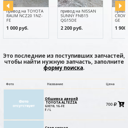
привод на TOYOTA
привод на NISSAN
приво
RAUM NCZ20 1NZ-
SUNNY FNB15
CROWN
FE
QG15DE
GE
1 000 руб.
2 200 руб.
1 900 
Это последние из поступивших запчастей,
чтобы найти нужную запчасть, заполните
форму поиска
.
Фото
Название
Цена
Обшивка дверей
TOYOTA ALTEZZA
700
в
GXE10, 1G-FE
к
F / L
Стоп сигнал