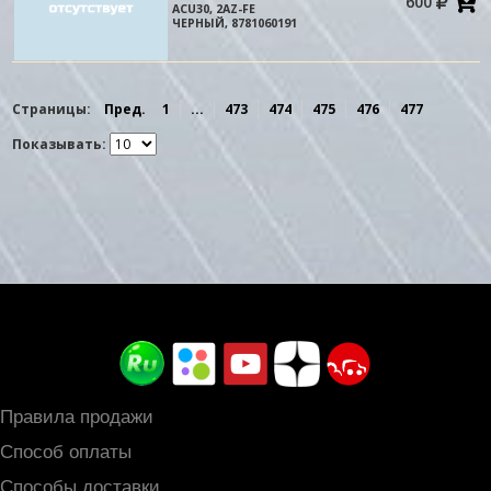
600
в
ACU30, 2AZ-FE
к
ЧЕРНЫЙ, 8781060191
Страницы:
Пред.
1
...
473
474
475
476
477
Показывать:
Правила продажи
Способ оплаты
Способы доставки