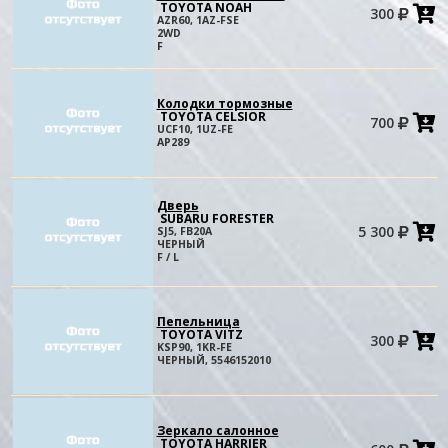
TOYOTA NOAH
300
в
AZR60, 1AZ-FSE
к
2WD
F
Колодки тормозные
TOYOTA CELSIOR
700
в
UCF10, 1UZ-FE
к
AP289
Дверь
SUBARU FORESTER
5 300
SJ5, FB20A
в
ЧЕРНЫЙ
к
F / L
Пепельница
TOYOTA VITZ
300
в
KSP90, 1KR-FE
к
ЧЕРНЫЙ, 5546152010
Зеркало салонное
TOYOTA HARRIER