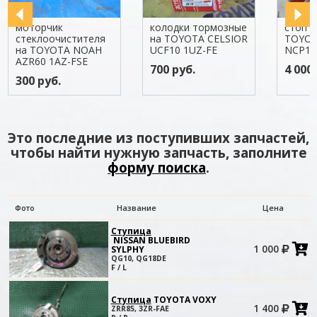
моторчик
колодки тормозные
стоп с
стеклоочистителя
на TOYOTA CELSIOR
TOYOT
на TOYOTA NOAH
UCF10 1UZ-FE
NCP13
AZR60 1AZ-FSE
700 руб.
4 000 
300 руб.
Это последние из поступивших запчастей,
чтобы найти нужную запчасть, заполните
форму поиска
.
Фото
Название
Цена
Ступица
NISSAN BLUEBIRD
1 000
SYLPHY
в
QG10, QG18DE
к
F / L
Ступица
TOYOTA VOXY
1 400
ZRR85, 3ZR-FAE
в