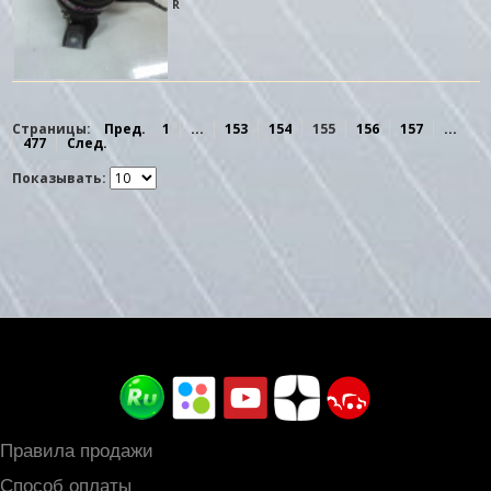
R
Страницы:
Пред.
1
...
153
154
155
156
157
...
477
След.
Показывать:
Правила продажи
Способ оплаты