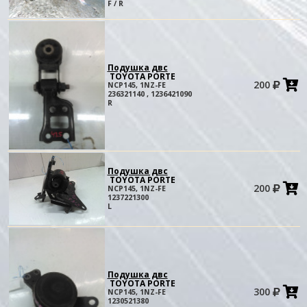
к
F / R
Подушка двс
TOYOTA PORTE
200
NCP145, 1NZ-FE
в
236321140 , 1236421090
к
R
Подушка двс
TOYOTA PORTE
200
NCP145, 1NZ-FE
в
1237221300
к
L
Подушка двс
TOYOTA PORTE
300
NCP145, 1NZ-FE
в
1230521380
к