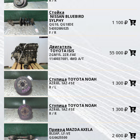
R / R
к
Стойка
NISSAN BLUEBIRD
SYLPHY
1 100
в
QG10, QG18DE
к
543026N025
F / R
Двигатель
TOYOTA ISIS
55 000
в
ZGM15, 2ZR-FAE
к
1140037081, 4WD A/T
Ступица
TOYOTA NOAH
1 300
AZR65, 1AZ-FSE
в
R / L
к
Ступица
TOYOTA NOAH
1 300
AZR65, 1AZ-FSE
в
R / R
к
Привод
MAZDA AXELA
BLEAP, LF-VE
2 600
в
GG6625500