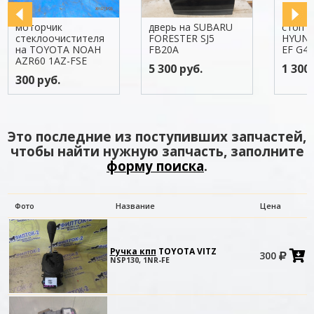
моторчик
дверь на SUBARU
стоп с
стеклоочистителя
FORESTER SJ5
HYUND
на TOYOTA NOAH
FB20A
EF G4J
AZR60 1AZ-FSE
5 300 руб.
1 300 
300 руб.
Это последние из поступивших запчастей,
чтобы найти нужную запчасть, заполните
форму поиска
.
Фото
Название
Цена
Ручка кпп
TOYOTA VITZ
300
в
NSP130, 1NR-FE
к