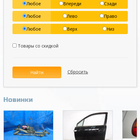
Любое
Впереди
Сзади
Любое
Лево
Право
Любое
Верх
Низ
Товары со скидкой
Сбросить
Найти
Новинки