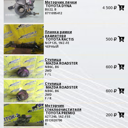
Моторчик печки
TOYOTA DYNA
4 500
в
BU22, B
к
8711095412
Планка рамки
радиатора
500
TOYOTA RACTIS
в
NCP125, 1NZ-FE
к
ЧЕРНЫЙ
Ступица
MAZDA ROADSTER
600
NB6C, B6
в
2WD
к
F / L
Ступица
MAZDA ROADSTER
600
NB6C, B6
в
2WD
к
F / R
Моторчик
стеклоочистителя
TOYOTA PREMIO
200
в
AZT240, 1AZ-FSE
к
8513020790
R