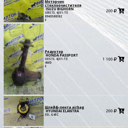
Моторчик
стеклоочистителя
ISUZU BIGHORN
200
в
UBS73, 4JX1-TE
к
8943588382
F
Редуктор
HONDA PASSPORT
1 100
UES73, 4JX1-TE
в
4WD
к
F
Шлейф-лента airbag
200
HYUNDAI ELANTRA
в
XD, G4EC
к