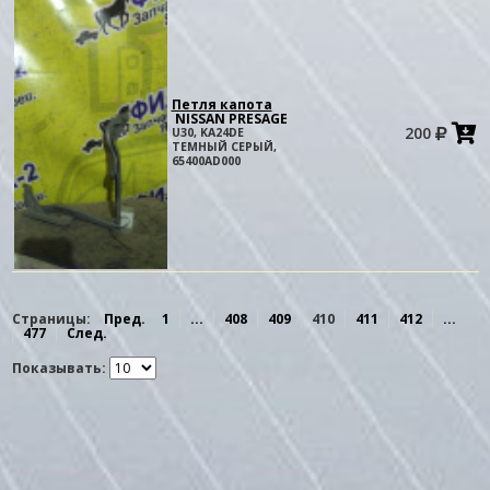
Петля капота
NISSAN PRESAGE
200
U30, KA24DE
в
ТЕМНЫЙ СЕРЫЙ,
к
65400AD000
Страницы:
Пред.
1
...
408
409
410
411
412
...
477
След.
Показывать: