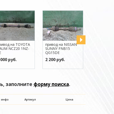
ривод на TOYOTA
привод на NISSAN
привод на 
AUM NCZ20 1NZ-
SUNNY FNB15
SUNNY FB1
E
QG15DE
QG15DE
 000 руб.
2 200 руб.
1 300 руб.
ь, заполните
форму поиска
.
, инфо
Артикул
Цена