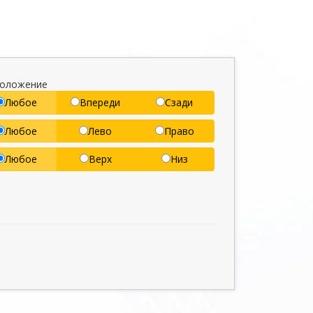
положение
Любое
Впереди
Сзади
Любое
Лево
Право
Любое
Верх
Низ