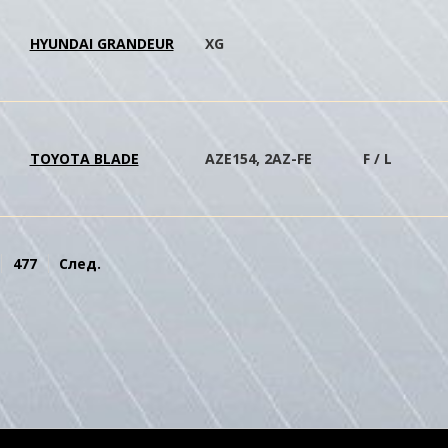
HYUNDAI GRANDEUR
XG
TOYOTA BLADE
AZE154, 2AZ-FE
F / L
477
След.