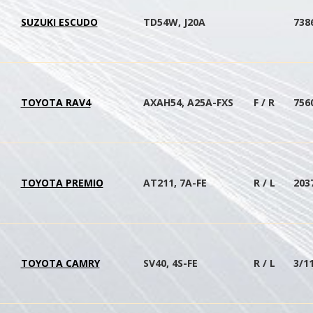
SUZUKI ESCUDO
TD54W, J20A
738
TOYOTA RAV4
AXAH54, A25A-FXS
F / R
756
TOYOTA PREMIO
AT211, 7A-FE
R / L
203
TOYOTA CAMRY
SV40, 4S-FE
R / L
3/1