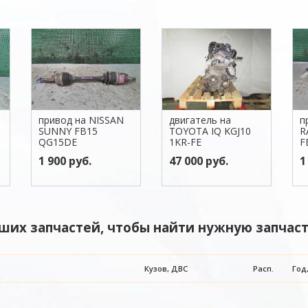
привод на NISSAN
двигатель на
п
SUNNY FB15
TOYOTA IQ KGJ10
R
QG15DE
1KR-FE
F
1 900 руб.
47 000 руб.
1
ших запчастей, чтобы найти нужную запчаст
Кузов, ДВС
Расп.
Год