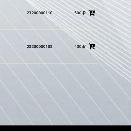
Добавить
23200000110
500
в
корзину
Добавить
23200000108
400
в
корзину