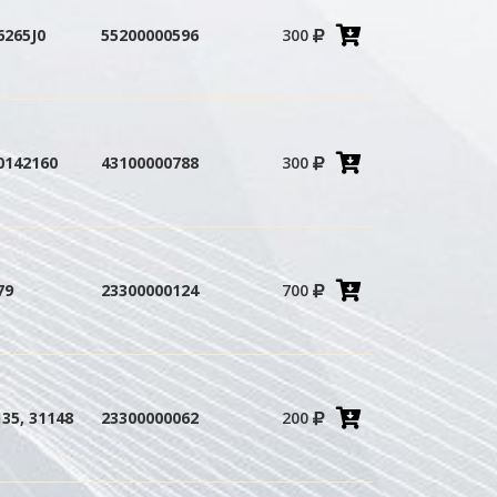
Добавить
6265J0
55200000596
300
в
корзину
Добавить
0142160
43100000788
300
в
корзину
Добавить
79
23300000124
700
в
корзину
Добавить
135, 31148
23300000062
200
в
корзину