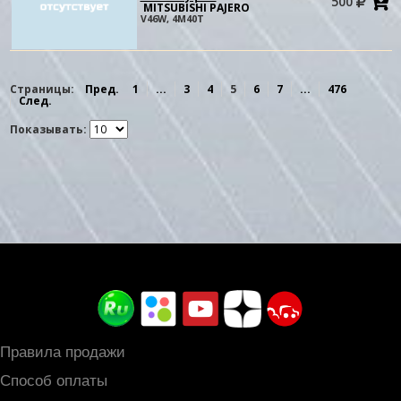
500
в
MITSUBISHI PAJERO
к
V46W, 4M40T
Страницы:
Пред.
1
...
3
4
5
6
7
...
476
След.
Показывать:
Правила продажи
Способ оплаты