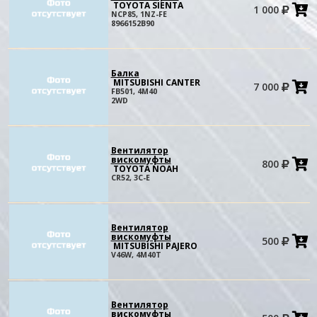
TOYOTA SIENTA
1 000
в
NCP85, 1NZ-FE
к
8966152B90
Балка
MITSUBISHI CANTER
7 000
в
FB501, 4M40
к
2WD
Вентилятор
вискомуфты
800
в
TOYOTA NOAH
к
CR52, 3C-E
Вентилятор
вискомуфты
500
в
MITSUBISHI PAJERO
к
V46W, 4M40T
Вентилятор
вискомуфты