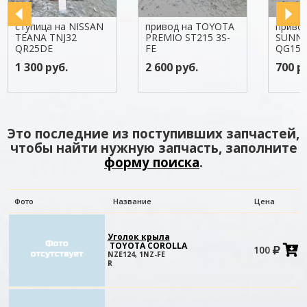
ступица на NISSAN
привод на TOYOTA
привод
TEANA TNJ32
PREMIO ST215 3S-
SUNNY
QR25DE
FE
QG15
1 300 руб.
2 600 руб.
700 р
Это последние из поступивших запчастей,
чтобы найти нужную запчасть, заполните
форму поиска
.
Фото
Название
Цена
Уголок крыла
TOYOTA COROLLA
100
в
NZE124, 1NZ-FE
к
R