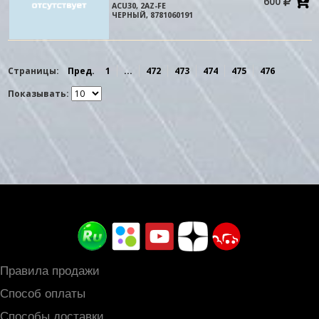
600
в
ACU30, 2AZ-FE
к
ЧЕРНЫЙ, 8781060191
Страницы:
Пред.
1
...
472
473
474
475
476
Показывать:
Правила продажи
Способ оплаты
Способы доставки