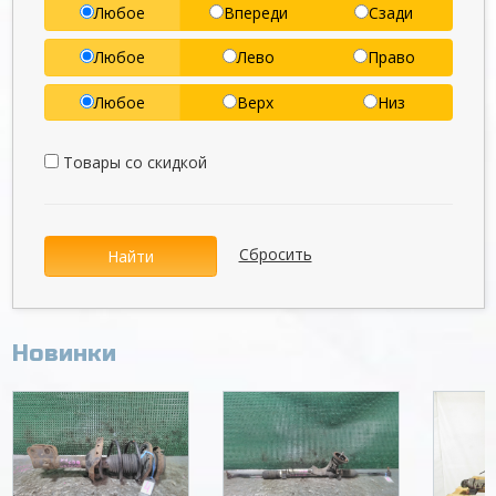
Любое
Впереди
Сзади
Любое
Лево
Право
Любое
Верх
Низ
Товары со скидкой
Сбросить
Найти
Новинки