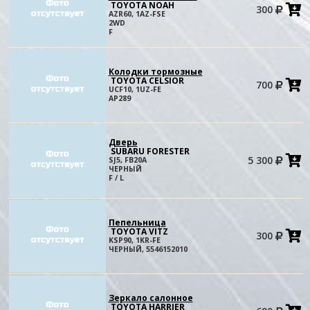
TOYOTA NOAH
300
в
AZR60, 1AZ-FSE
к
2WD
F
Колодки тормозные
TOYOTA CELSIOR
700
в
UCF10, 1UZ-FE
к
AP289
Дверь
SUBARU FORESTER
5 300
SJ5, FB20A
в
ЧЕРНЫЙ
к
F / L
Пепельница
TOYOTA VITZ
300
в
KSP90, 1KR-FE
к
ЧЕРНЫЙ, 5546152010
Зеркало салонное
TOYOTA HARRIER