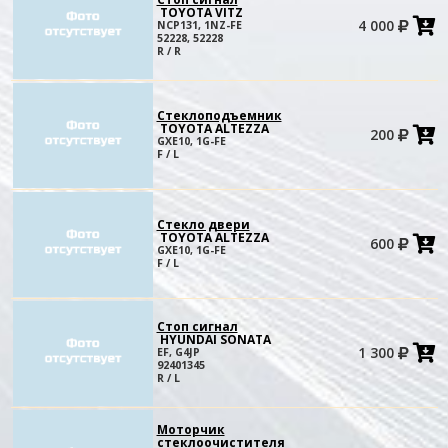
TOYOTA VITZ
4 000
NCP131, 1NZ-FE
в
52228, 52228
к
R / R
Стеклоподъемник
TOYOTA ALTEZZA
200
в
GXE10, 1G-FE
к
F / L
Стекло двери
TOYOTA ALTEZZA
600
в
GXE10, 1G-FE
к
F / L
Стоп сигнал
HYUNDAI SONATA
1 300
EF, G4JP
в
92401345
к
R / L
Моторчик
стеклоочистителя