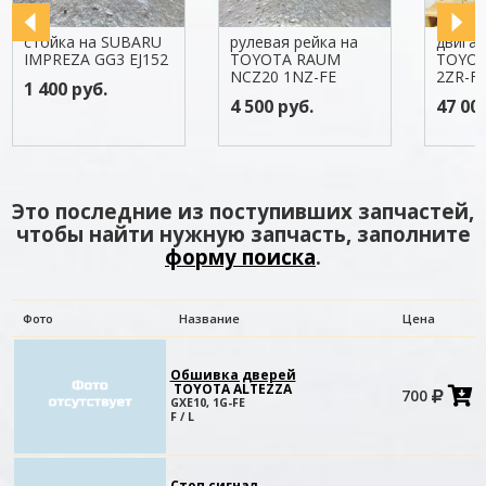
стойка на SUBARU
рулевая рейка на
двигат
IMPREZA GG3 EJ152
TOYOTA RAUM
TOYOT
NCZ20 1NZ-FE
2ZR-F
1 400 руб.
4 500 руб.
47 00
Это последние из поступивших запчастей,
чтобы найти нужную запчасть, заполните
форму поиска
.
Фото
Название
Цена
Обшивка дверей
TOYOTA ALTEZZA
700
в
GXE10, 1G-FE
к
F / L
Стоп сигнал