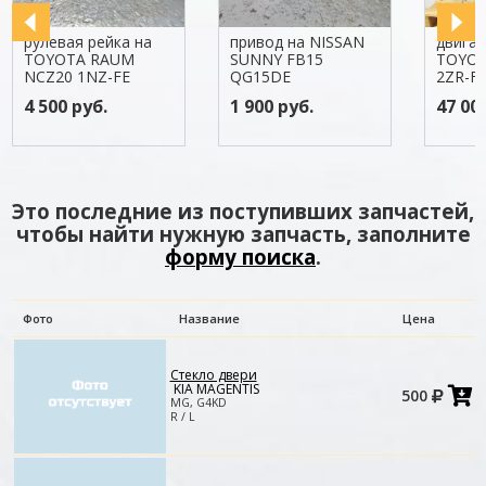
рулевая рейка на
привод на NISSAN
двигат
TOYOTA RAUM
SUNNY FB15
TOYOT
NCZ20 1NZ-FE
QG15DE
2ZR-F
4 500 руб.
1 900 руб.
47 00
Это последние из поступивших запчастей,
чтобы найти нужную запчасть, заполните
форму поиска
.
Фото
Название
Цена
Стекло двери
Д
KIA MAGENTIS
500
в
MG, G4KD
к
R / L