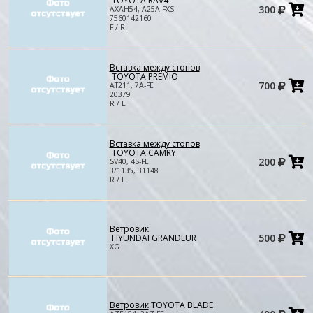
TOYOTA RAV4
Д
300
AXAH54, A25A-FXS
в
7560142160
к
F / R
Вставка между стопов
TOYOTA PREMIO
Д
700
AT211, 7A-FE
в
20379
к
R / L
Вставка между стопов
TOYOTA CAMRY
Д
200
SV40, 4S-FE
в
3/1135, 31148
к
R / L
Ветровик
Д
500
HYUNDAI GRANDEUR
в
XG
к
Ветровик
TOYOTA BLADE
Д