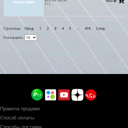
400
AZE154, 2AZ-FE
в
F / L
к
Страницы:
Пред.
1
2
3
4
5
...
476
След.
Показывать:
Правила продажи
Способ оплаты
Способы доставки