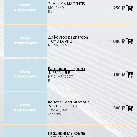
Замок
KIA MAGENTIS
Д
250
MG, G4KD
в
R / L
к
Диффузор радиатора
Д
1 000
TOYOTA VITZ
в
NCP95, 2NZ-FE
к
Расширитель крыла
Д
NISSAN JUKE
100
в
NF15, MR16DDT
к
R
Консоль магнитофона
Д
SUZUKI ESCUDO
300
в
TD54W, J20A
к
7386265J0
Расширитель крыла