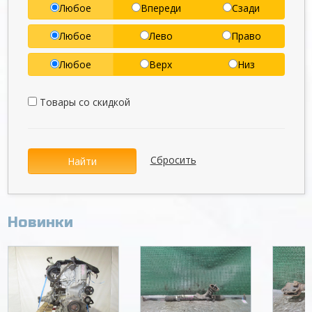
Любое
Впереди
Сзади
Любое
Лево
Право
Любое
Верх
Низ
Товары со скидкой
Сбросить
Найти
Новинки