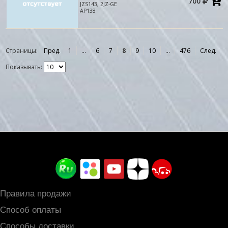
700
в
JZS143, 2JZ-GE
к
AP138
Страницы:
Пред.
1
...
6
7
8
9
10
...
476
След.
Показывать:
Правила продажи
Способ оплаты
Способы доставки