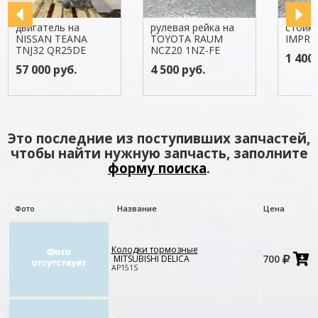
двигатель на
рулевая рейка на
стойк
NISSAN TEANA
TOYOTA RAUM
IMPRE
TNJ32 QR25DE
NCZ20 1NZ-FE
1 400 
57 000 руб.
4 500 руб.
Это последние из поступивших запчастей,
чтобы найти нужную запчасть, заполните
форму поиска
.
Фото
Название
Цена
Колодки тормозные
Д
700
MITSUBISHI DELICA
в
AP151S
к