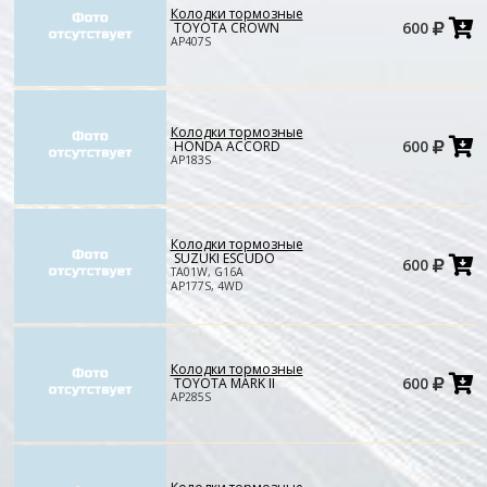
Колодки тормозные
Д
600
TOYOTA CROWN
в
AP407S
к
Колодки тормозные
Д
600
HONDA ACCORD
в
AP183S
к
Колодки тормозные
Д
SUZUKI ESCUDO
600
в
TA01W, G16A
к
AP177S, 4WD
Колодки тормозные
Д
600
TOYOTA MARK II
в
AP285S
к