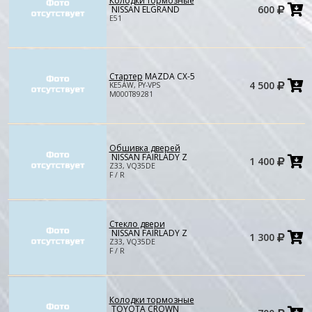
Колодки тормозные
Д
600
NISSAN ELGRAND
в
E51
к
Стартер
MAZDA CX-5
Д
4 500
KE5AW, PY-VPS
в
M000T89281
к
Обшивка дверей
Д
NISSAN FAIRLADY Z
1 400
в
Z33, VQ35DE
к
F / R
Стекло двери
Д
NISSAN FAIRLADY Z
1 300
в
Z33, VQ35DE
к
F / R
Колодки тормозные
Д
TOYOTA CROWN