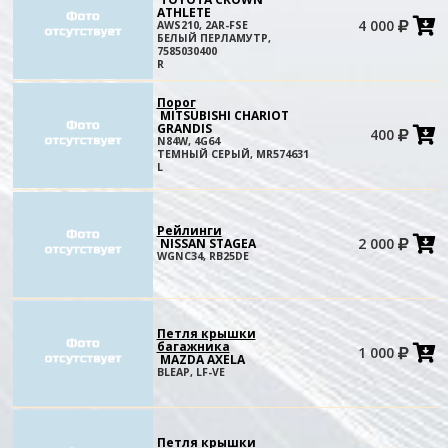
ATHLETE
4 000
AWS210, 2AR-FSE
в
БЕЛЫЙ ПЕРЛАМУТР,
к
7585030400
R
Порог
MITSUBISHI CHARIOT
GRANDIS
400
в
N84W, 4G64
к
ТЕМНЫЙ СЕРЫЙ, MR574631
L
Рейлинги
2 000
NISSAN STAGEA
в
WGNC34, RB25DE
к
Петля крышки
багажника
1 000
в
MAZDA AXELA
к
BLEAP, LF-VE
Петля крышки