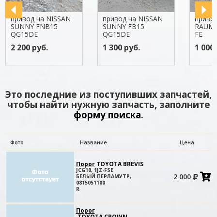
привод на NISSAN
привод на NISSAN
приво
SUNNY FNB15
SUNNY FB15
RAUM 
QG15DE
QG15DE
FE
2 200 руб.
1 300 руб.
1 000 
Это последние из поступивших запчастей,
чтобы найти нужную запчасть, заполните
форму поиска
.
Фото
Название
Цена
Порог
TOYOTA BREVIS
JCG10, 1JZ-FSE
2 000
БЕЛЫЙ ПЕРЛАМУТР,
в
0815051100
к
R
Порог
TOYOTA CROWN