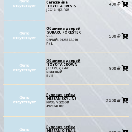
багажника
400
в
TOYOTA BREVIS
к
JCG10, 1JZ-FSE
Обшивка дверей
SUBARU FORESTER
500
SG5
в
СЕРЫЙ, 94235SA010
к
F / L
Обшивка дверей
TOYOTA CROWN
900
JZS179, 2JZ-GE
в
БЕЖЕВЫЙ
к
R / R
Рулевая рейка
NISSAN SKYLINE
2 500
в
NV35, VQ25DD
к
49200AL800
Рулевая рейка
NISSAN X-TRAIL