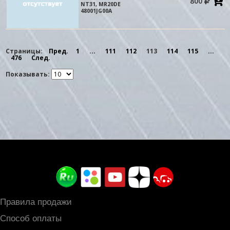
800
в
NT31, MR20DE
к
48001JG00A
Страницы:
Пред.
1
...
111
112
113
114
115
...
476
След.
Показывать:
Правила продажи
Способ оплаты