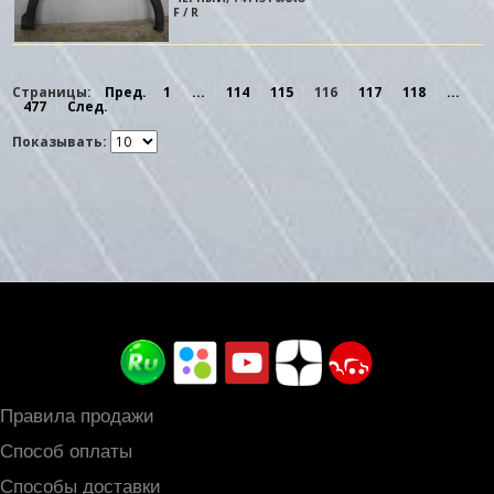
к
F / R
Страницы:
Пред.
1
...
114
115
116
117
118
...
477
След.
Показывать:
Правила продажи
Способ оплаты
Способы доставки