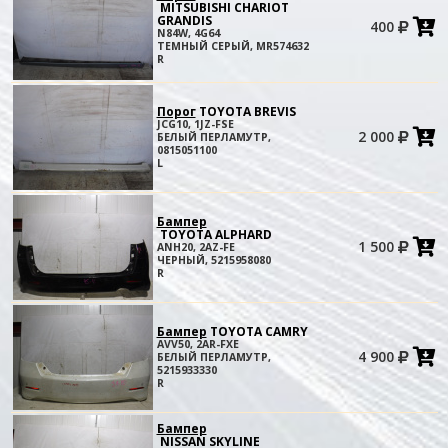
MITSUBISHI CHARIOT
GRANDIS
400
в
N84W, 4G64
к
ТЕМНЫЙ СЕРЫЙ, MR574632
R
Порог
TOYOTA BREVIS
JCG10, 1JZ-FSE
2 000
БЕЛЫЙ ПЕРЛАМУТР,
в
0815051100
к
L
Бампер
TOYOTA ALPHARD
1 500
ANH20, 2AZ-FE
в
ЧЕРНЫЙ, 5215958080
к
R
Бампер
TOYOTA CAMRY
AVV50, 2AR-FXE
4 900
БЕЛЫЙ ПЕРЛАМУТР,
в
5215933330
к
R
Бампер
NISSAN SKYLINE