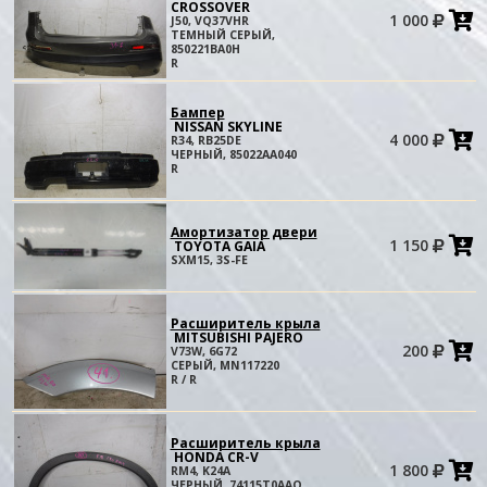
CROSSOVER
1 000
J50, VQ37VHR
в
ТЕМНЫЙ СЕРЫЙ,
к
850221BA0H
R
Бампер
NISSAN SKYLINE
4 000
R34, RB25DE
в
ЧЕРНЫЙ, 85022AA040
к
R
Амортизатор двери
1 150
TOYOTA GAIA
в
SXM15, 3S-FE
к
Расширитель крыла
MITSUBISHI PAJERO
200
V73W, 6G72
в
СЕРЫЙ, MN117220
к
R / R
Расширитель крыла
HONDA CR-V
1 800
RM4, K24A
в
ЧЕРНЫЙ, 74115T0AAO