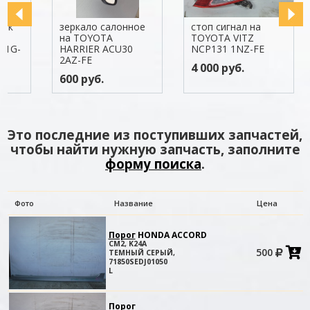
зеркало салонное
стоп сигнал на
пепел
на TOYOTA
TOYOTA VITZ
TOYOT
HARRIER ACU30
NCP131 1NZ-FE
1KR-F
2AZ-FE
4 000 руб.
300 р
600 руб.
Это последние из поступивших запчастей,
чтобы найти нужную запчасть, заполните
форму поиска
.
Фото
Название
Цена
Порог
HONDA ACCORD
CM2, K24A
500
ТЕМНЫЙ СЕРЫЙ,
в
71850SEDJ01050
к
L
Порог