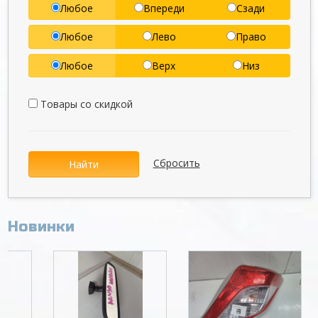
Любое
Впереди
Сзади
Любое
Лево
Право
Любое
Верх
Низ
Товары со скидкой
Сбросить
Найти
Новинки