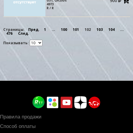
900
U31, QR25DE
в
4973
к
R / R
Страницы:
Пред.
1
...
100
101
102
103
104
...
476
След.
Показывать:
Правила продажи
Способ оплаты