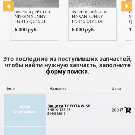
рулевая рейка на
рулевая рейка на
привод
NISSAN SUNNY
NISSAN SUNNY
SUNNY
FNB15 QG15DE
FNB15 QG15DE
QG15
6 000 руб.
6 000 руб.
1 900 
Это последние из поступивших запчастей,
чтобы найти нужную запчасть, заполните
форму поиска
.
Фото
Название
Цена
Защита
TOYOTA WISH
200
ZNE14, 1ZZ-FE
в
5144168010
к