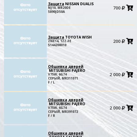
Защита
NISSAN DUALIS
700
NJ10, MR20DE
в
5890JD50A
к
Защита
TOYOTA WISH
200
ZNE14, 1ZZ-FE
в
5144208010
к
Обшивка дверей
MITSUBISHI PAJERO
2 000
V75W, 6G74
в
СЕРЫЙ, MR311071
к
F / L
Обшивка дверей
MITSUBISHI PAJERO
2 000
V75W, 6G74
в
СЕРЫЙ, MR391072
к
F / R
Обшивка дверей