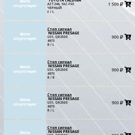
TOYOTA CALDINA
1 500
AZT246, 1AZ-FSE
в
ЧЕРНЫЙ
к
F / L
Стоп сигнал
NISSAN PRESAGE
900
U31, QR25DE
в
4973
к
R / L
Стоп сигнал
NISSAN PRESAGE
900
U31, QR25DE
в
4973
к
R / R
Стоп сигнал
NISSAN PRESAGE
900
U31, QR25DE
в
4973
к
R / L
Стоп сигнал
NISSAN PRESAGE