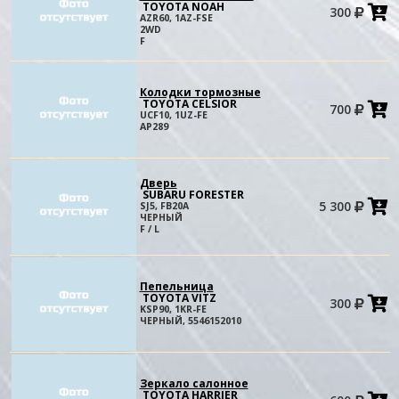
TOYOTA NOAH
300
в
AZR60, 1AZ-FSE
к
2WD
F
Колодки тормозные
TOYOTA CELSIOR
700
в
UCF10, 1UZ-FE
к
AP289
Дверь
SUBARU FORESTER
5 300
SJ5, FB20A
в
ЧЕРНЫЙ
к
F / L
Пепельница
TOYOTA VITZ
300
в
KSP90, 1KR-FE
к
ЧЕРНЫЙ, 5546152010
Зеркало салонное
TOYOTA HARRIER