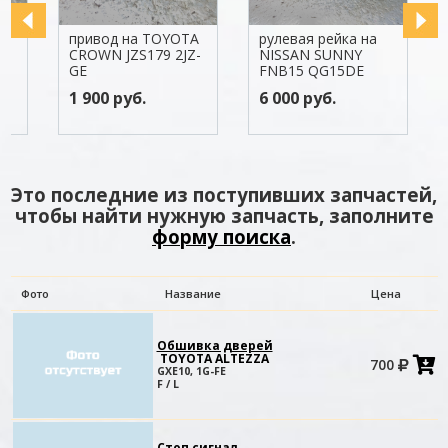
привод на TOYOTA
рулевая рейка на
двигат
CROWN JZS179 2JZ-
NISSAN SUNNY
NISSA
GE
FNB15 QG15DE
TNJ32
1 900 руб.
6 000 руб.
57 00
Это последние из поступивших запчастей,
чтобы найти нужную запчасть, заполните
форму поиска
.
Фото
Название
Цена
Обшивка дверей
TOYOTA ALTEZZA
700
в
GXE10, 1G-FE
к
F / L
Стоп сигнал