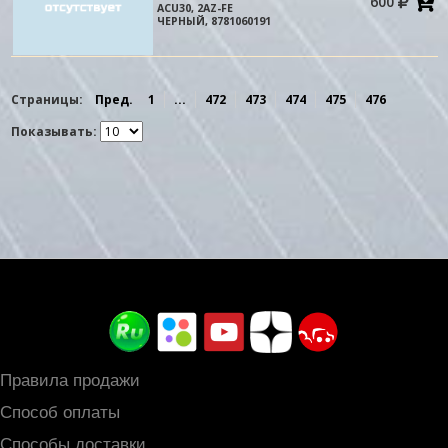
600
в
ACU30, 2AZ-FE
к
ЧЕРНЫЙ, 8781060191
Страницы:
Пред.
1
...
472
473
474
475
476
Показывать:
Правила продажи
Способ оплаты
Способы доставки