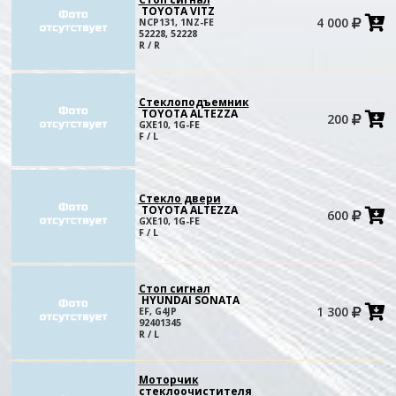
TOYOTA VITZ
4 000
NCP131, 1NZ-FE
в
52228, 52228
к
R / R
Стеклоподъемник
TOYOTA ALTEZZA
200
в
GXE10, 1G-FE
к
F / L
Стекло двери
TOYOTA ALTEZZA
600
в
GXE10, 1G-FE
к
F / L
Стоп сигнал
HYUNDAI SONATA
1 300
EF, G4JP
в
92401345
к
R / L
Моторчик
стеклоочистителя