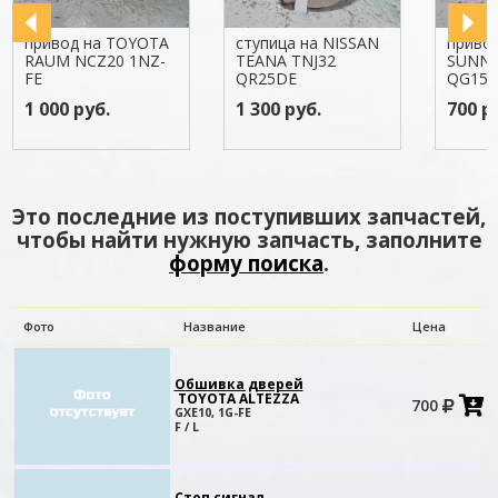
привод на TOYOTA
ступица на NISSAN
привод
RAUM NCZ20 1NZ-
TEANA TNJ32
SUNNY
FE
QR25DE
QG15
1 000 руб.
1 300 руб.
700 р
Это последние из поступивших запчастей,
чтобы найти нужную запчасть, заполните
форму поиска
.
Фото
Название
Цена
Обшивка дверей
TOYOTA ALTEZZA
700
в
GXE10, 1G-FE
к
F / L
Стоп сигнал