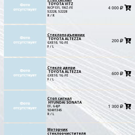
TOYOTA VITZ
4 000
NCP131, 1NZ-FE
в
52228, 52228
к
R / R
Стеклоподъемник
TOYOTA ALTEZZA
200
в
GXE10, 1G-FE
к
F / L
Стекло двери
TOYOTA ALTEZZA
600
в
GXE10, 1G-FE
к
F / L
Стоп сигнал
HYUNDAI SONATA
1 300
EF, G4JP
в
92401345
к
R / L
Моторчик
стеклоочистителя