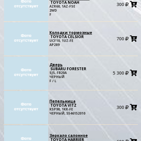
TOYOTA NOAH
300
в
AZR60, 1AZ-FSE
к
2WD
F
Колодки тормозные
TOYOTA CELSIOR
700
в
UCF10, 1UZ-FE
к
AP289
Дверь
SUBARU FORESTER
5 300
SJ5, FB20A
в
ЧЕРНЫЙ
к
F / L
Пепельница
TOYOTA VITZ
300
в
KSP90, 1KR-FE
к
ЧЕРНЫЙ, 5546152010
Зеркало салонное
TOYOTA HARRIER