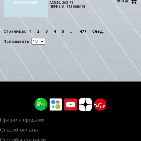
600
в
ACU30, 2AZ-FE
к
ЧЕРНЫЙ, 8781060191
Страницы:
1
2
3
4
5
...
477
След.
Показывать:
Правила продажи
Способ оплаты
Способы доставки