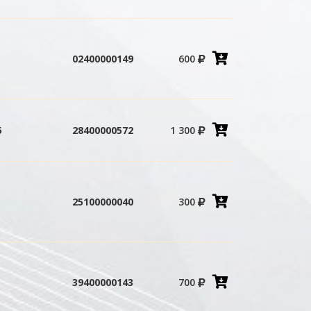
Добавить
02400000149
600
в
корзину
Добавить
5
28400000572
1 300
в
корзину
Добавить
25100000040
300
в
корзину
Добавить
39400000143
700
в
корзину