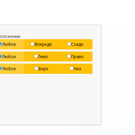
положение
Любое
Впереди
Сзади
Любое
Лево
Право
Любое
Верх
Низ