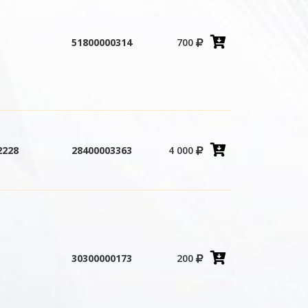
Добавить
51800000314
700
в
корзину
Добавить
2228
28400003363
4 000
в
корзину
Добавить
30300000173
200
в
корзину