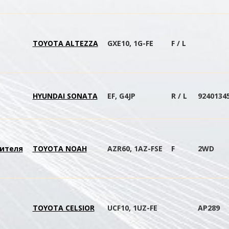
TOYOTA ALTEZZA
GXE10, 1G-FE
F / L
HYUNDAI SONATA
EF, G4JP
R / L
9240134
ителя
TOYOTA NOAH
AZR60, 1AZ-FSE
F
2WD
TOYOTA CELSIOR
UCF10, 1UZ-FE
AP289