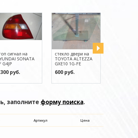
топ сигнал на
стекло двери на
стоп сигнал
YUNDAI SONATA
TOYOTA ALTEZZA
TOYOTA VI
F G4JP
GXE10 1G-FE
NCP131 1N
 300 руб.
600 руб.
4 000 руб.
ь, заполните
форму поиска
.
о
Артикул
Цена