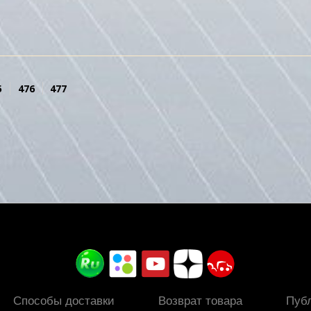
5
476
477
Способы доставки
Возврат товара
Пуб