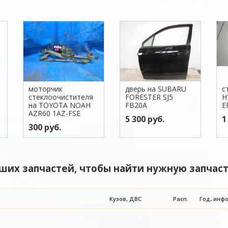
моторчик
дверь на SUBARU
с
стеклоочистителя
FORESTER SJ5
H
на TOYOTA NOAH
FB20A
E
AZR60 1AZ-FSE
5 300 руб.
1
300 руб.
ших запчастей, чтобы найти нужную запчаст
Кузов, ДВС
Расп.
Год, инф