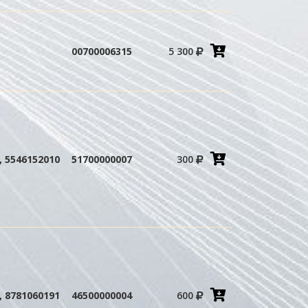
Добавить
00700006315
5 300
в
корзину
Добавить
 5546152010
51700000007
300
в
корзину
Добавить
 8781060191
46500000004
600
в