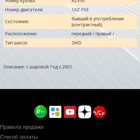
Номер кузова:
AZV50
Номер двигателя:
1AZ-FSE
бывший в употреблении
Состояние:
(контрактный)
Расположение:
передний / правый / -
Тип шасси:
2WD
.
Описание: с шаровой Год с:2001 .
Правила продажи
Способ оплаты