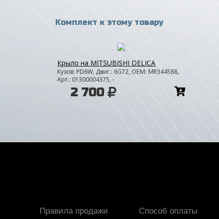
Комплект к этому товару
Крыло на MITSUBISHI DELICA
Кузов: PD6W, Двиг.: 6G72, OEM: MR344588,
Арт.: 01300004375, -
Добав
2 700
в
корзи
Правила продажи
Способ оплаты