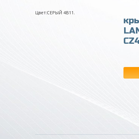
Цвет:СЕРЫЙ 4B11.
кр
LA
CZ4