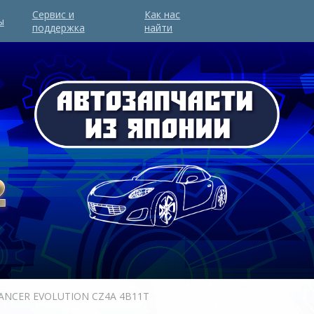
Сервис и
Как нас
ы
поддержка
найти
LANCER EVOLUTION CZ4A 4B11T