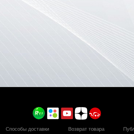
ить
ну
Способы доставки
Возврат товара
Пуб