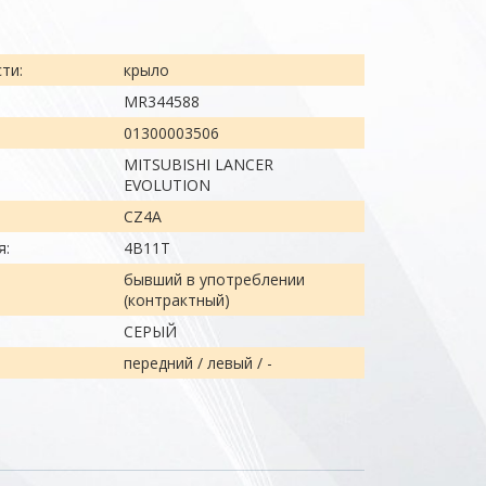
ти:
крыло
MR344588
01300003506
MITSUBISHI LANCER
EVOLUTION
CZ4A
я:
4B11T
бывший в употреблении
(контрактный)
СЕРЫЙ
передний / левый / -