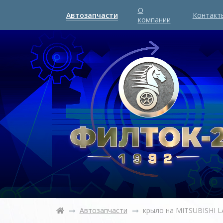
О
Автозапчасти
Контакт
компании
Автозапчасти
крыло на MITSUBISHI 