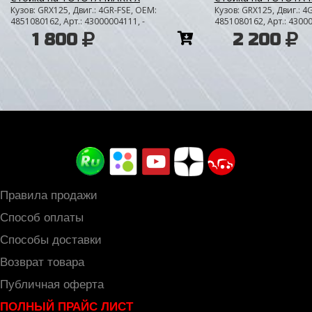
Кузов: GRX125, Двиг.: 4GR-FSE, OEM:
Кузов: GRX125, Двиг.: 4
4851080162, Арт.: 43000004111, -
4851080162, Арт.: 43000
Добавить
1 800
2 200
в
корзину
Правила продажи
Способ оплаты
Способы доставки
Возврат товара
Публичная оферта
ПОЛНЫЙ ПРАЙС ЛИСТ