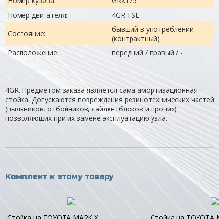
Номер кузова:
GRX125
Номер двигателя:
4GR-FSE
бывший в употреблении
Состояние:
(контрактный)
Расположение:
передний / правый / -
.
4GR. Предметом заказа является сама амортизационная
стойка. Допускаются повреждения резинотехнических частей
(пыльников, отбойников, сайлентблоков и прочих)
позволяющих при их замене эксплуатацию узла..
Комплект к этому товару
Стойка на TOYOTA MARK X
Стойка на TOYOTA 