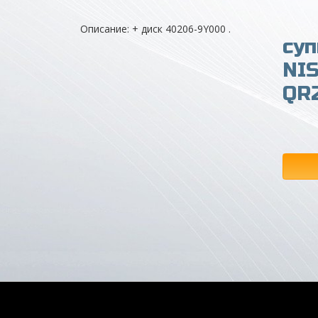
Описание: + диск 40206-9Y000 .
суп
NI
QR