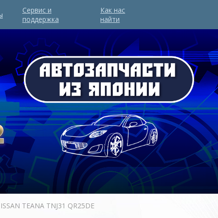
Сервис и
Как нас
ы
поддержка
найти
NISSAN TEANA TNJ31 QR25DE