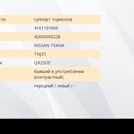
ти:
суппорт тормозов
410119Y000
42600000228
NISSAN TEANA
TNJ31
я:
QR25DE
бывший в употреблении
(контрактный)
передний / левый / -