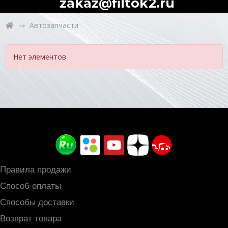
zakaz@filtok2.ru
Автозапчасти
Нет элементов
Правила продажи
Способ оплаты
Способы доставки
Возврат товара