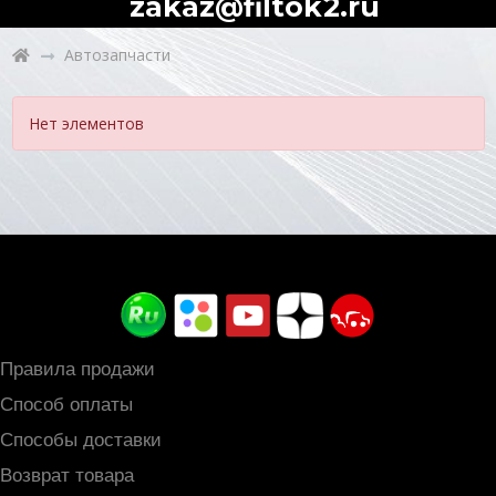
zakaz@filtok2.ru
Автозапчасти
Нет элементов
Правила продажи
Способ оплаты
Способы доставки
Возврат товара