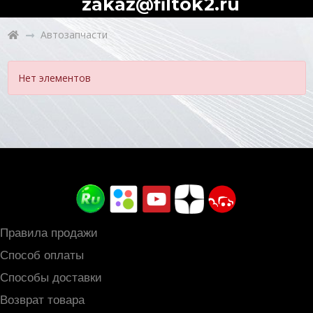
zakaz@filtok2.ru
Автозапчасти
Нет элементов
Правила продажи
Способ оплаты
Способы доставки
Возврат товара