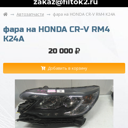
zakaz@filtok2.ru
Автозапчасти
фара на HONDA CR-V RM4 K24A
фара на HONDA CR-V RM4
K24A
20 000
Добавить в корзину