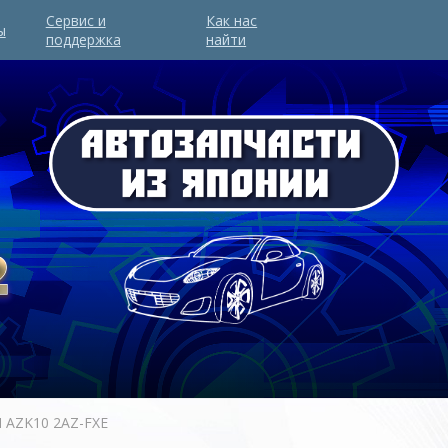
Сервис и
Как нас
ы
поддержка
найти
 AZK10 2AZ-FXE