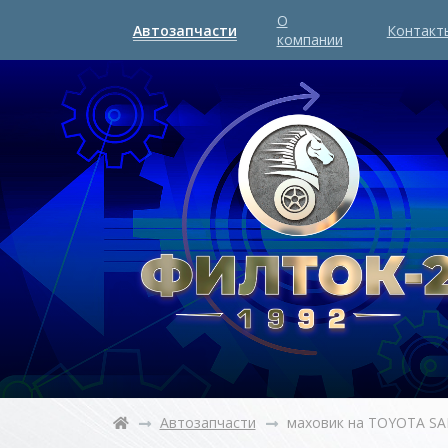
О
Автозапчасти
Контакт
компании
Автозапчасти
маховик на TOYOTA SAI