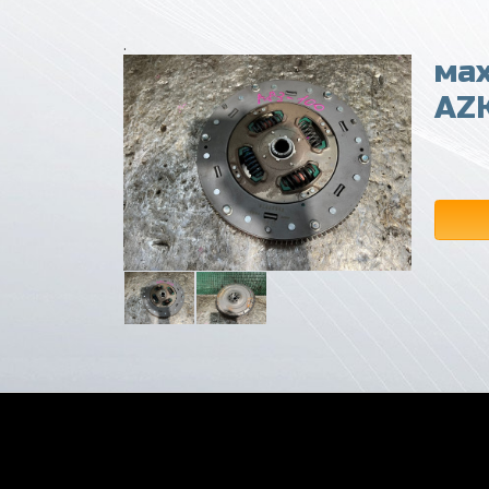
.
мах
AZK