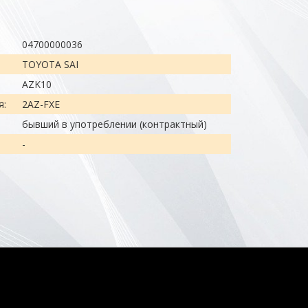
04700000036
TOYOTA SAI
AZK10
я:
2AZ-FXE
бывший в употреблении (контрактный)
-