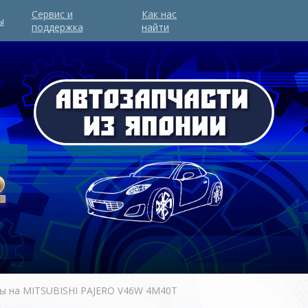
Сервис и
Как нас
ы
поддержка
найти
ы на MITSUBISHI PAJERO V46W 4M40T