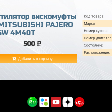
нтилятор вискомуфты
Код товара:
 MITSUBISHI PAJERO
Марка:
Номер кузова:
6W 4M40T
Номер двигател
500
Состояние:
Расположение:
Добавить в корзину
.