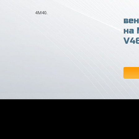
4M40.
ве
на
V4