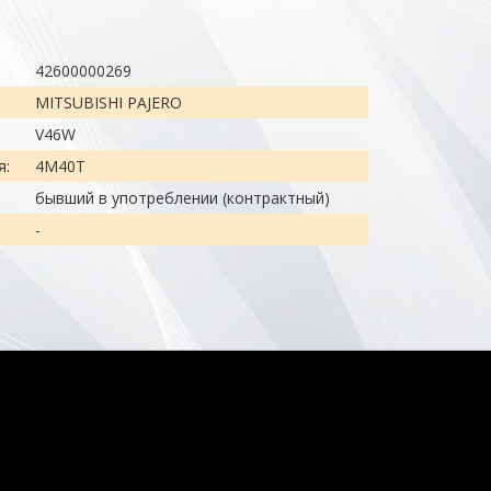
42600000269
MITSUBISHI PAJERO
V46W
я:
4M40T
бывший в употреблении (контрактный)
-