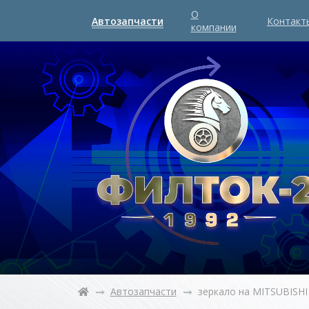
О
Автозапчасти
Контакт
компании
Автозапчасти
зеркало на MITSUBISHI