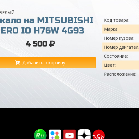
:БЕЛЫЙ .
кало на MITSUBISHI
Код товара:
JERO IO H76W 4G93
Марка:
Номер кузова:
4 500
Номер двигател
Состояние:
Добавить в корзину
Цвет:
Расположение:
.