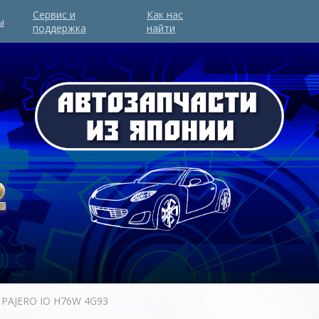
Сервис и
Как нас
ы
поддержка
найти
 PAJERO IO H76W 4G93