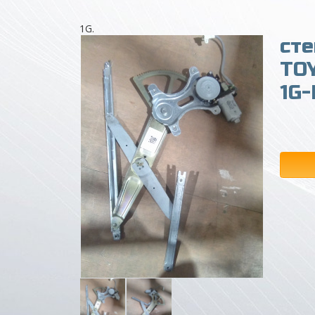
1G.
ст
TO
1G-