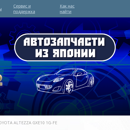
Сервис и
Как нас
ы
поддержка
найти
OYOTA ALTEZZA GXE10 1G-FE