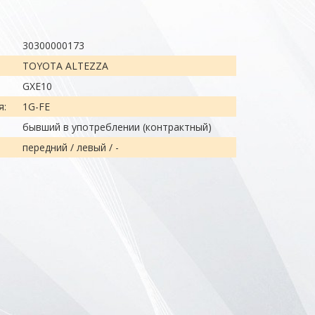
30300000173
TOYOTA ALTEZZA
GXE10
я:
1G-FE
бывший в употреблении (контрактный)
передний / левый / -