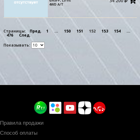
34 200
GH5FP, L5-VE
в
4WD A/T
к
Страницы:
Пред.
1
...
150
151
152
153
154
...
476
След.
Показывать:
Правила продажи
Способ оплаты