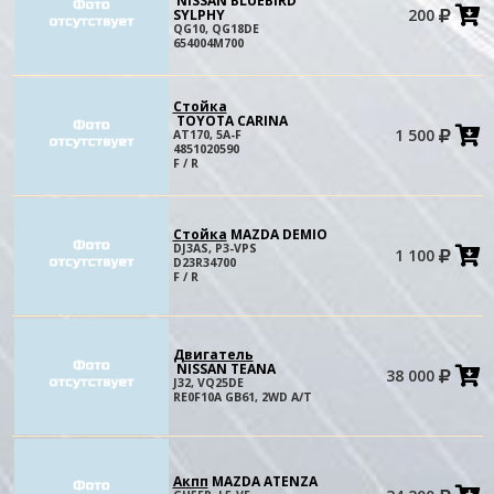
NISSAN BLUEBIRD
200
SYLPHY
в
QG10, QG18DE
к
654004M700
Стойка
TOYOTA CARINA
1 500
AT170, 5A-F
в
4851020590
к
F / R
Стойка
MAZDA DEMIO
DJ3AS, P3-VPS
1 100
в
D23R34700
к
F / R
Двигатель
NISSAN TEANA
38 000
в
J32, VQ25DE
к
RE0F10A GB61, 2WD A/T
Акпп
MAZDA ATENZA