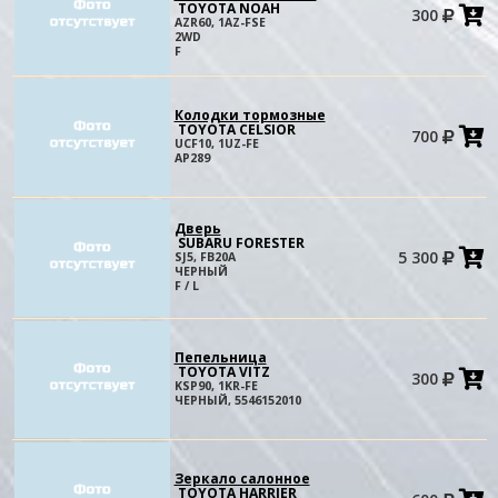
TOYOTA NOAH
300
в
AZR60, 1AZ-FSE
к
2WD
F
Колодки тормозные
TOYOTA CELSIOR
700
в
UCF10, 1UZ-FE
к
AP289
Дверь
SUBARU FORESTER
5 300
SJ5, FB20A
в
ЧЕРНЫЙ
к
F / L
Пепельница
TOYOTA VITZ
300
в
KSP90, 1KR-FE
к
ЧЕРНЫЙ, 5546152010
Зеркало салонное
TOYOTA HARRIER