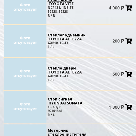
TOYOTA VITZ
4 000
NCP131, 1NZ-FE
в
52228, 52228
к
R / R
Стеклоподъемник
TOYOTA ALTEZZA
200
в
GXE10, 1G-FE
к
F / L
Стекло двери
TOYOTA ALTEZZA
600
в
GXE10, 1G-FE
к
F / L
Стоп сигнал
HYUNDAI SONATA
1 300
EF, G4JP
в
92401345
к
R / L
Моторчик
стеклоочистителя