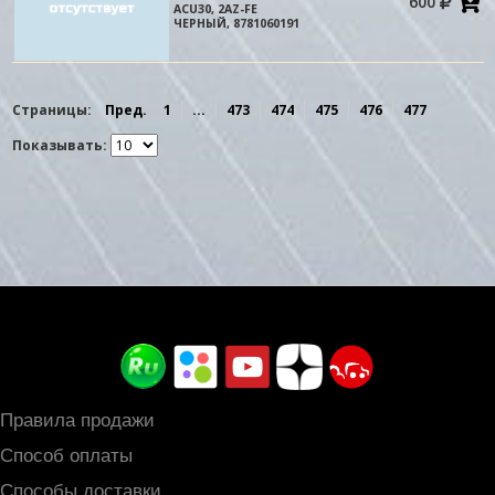
600
в
ACU30, 2AZ-FE
к
ЧЕРНЫЙ, 8781060191
Страницы:
Пред.
1
...
473
474
475
476
477
Показывать:
Правила продажи
Способ оплаты
Способы доставки