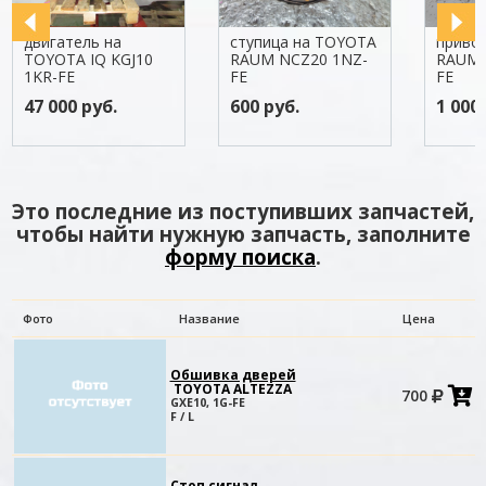
двигатель на
ступица на TOYOTA
приво
TOYOTA IQ KGJ10
RAUM NCZ20 1NZ-
RAUM 
1KR-FE
FE
FE
47 000 руб.
600 руб.
1 000 
Это последние из поступивших запчастей,
чтобы найти нужную запчасть, заполните
форму поиска
.
Фото
Название
Цена
Обшивка дверей
TOYOTA ALTEZZA
700
в
GXE10, 1G-FE
к
F / L
Стоп сигнал