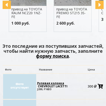
привод на TOYOTA
привод на TOYOTA
ступи
RAUM NCZ20 1NZ-
PREMIO ST215 3S-
CORON
FE
FE
3 100 
1 000 руб.
2 600 руб.
Это последние из поступивших запчастей,
чтобы найти нужную запчасть, заполните
форму поиска
.
Фото
Название
Цена
Рулевая колонка
300
CHEVROLET LACETTI
в
J200, F16D3
к