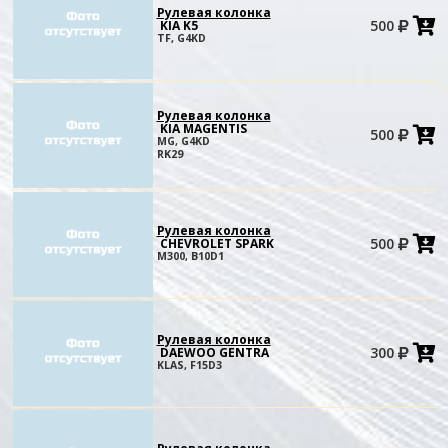
Рулевая колонка
500
KIA K5
в
TF, G4KD
к
Рулевая колонка
KIA MAGENTIS
500
в
MG, G4KD
к
RK29
Рулевая колонка
500
CHEVROLET SPARK
в
M300, B10D1
к
Рулевая колонка
300
DAEWOO GENTRA
в
KLAS, F15D3
к