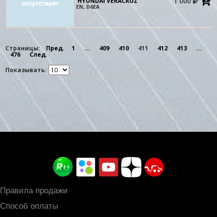
1 000
HYUNDAI VERACRUZ
в
EN, D6EA
к
Страницы:
Пред.
1
...
409
410
411
412
413
...
476
След.
Показывать:
Правила продажи
Способ оплаты