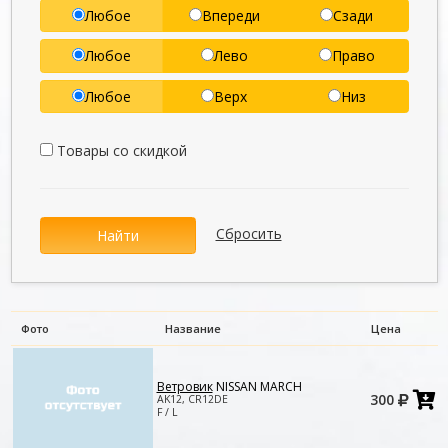
Любое
Впереди
Сзади
Любое
Лево
Право
Любое
Верх
Низ
Товары со скидкой
Сбросить
Найти
Фото
Название
Цена
Ветровик
NISSAN MARCH
Д
300
AK12, CR12DE
в
F / L
к