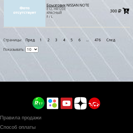
Брызговик
NISSAN NOTE
Д
E12, HR12DE
300
в
КРАСНЫЙ
к
F / L
Страницы:
Пред.
1
2
3
4
5
6
...
476
След.
Показывать:
Правила продажи
Способ оплаты