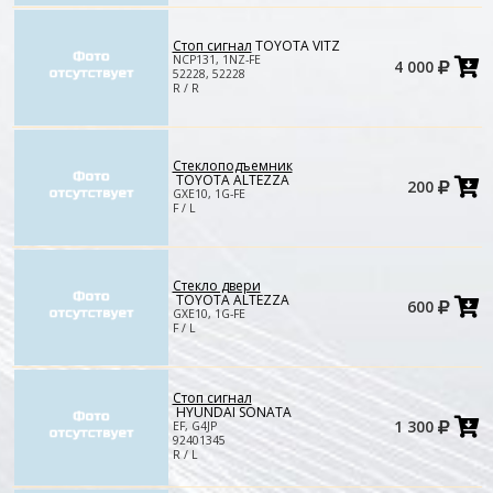
Стоп сигнал
TOYOTA VITZ
Д
NCP131, 1NZ-FE
4 000
в
52228, 52228
к
R / R
Стеклоподъемник
Д
TOYOTA ALTEZZA
200
в
GXE10, 1G-FE
к
F / L
Стекло двери
Д
TOYOTA ALTEZZA
600
в
GXE10, 1G-FE
к
F / L
Стоп сигнал
HYUNDAI SONATA
Д
1 300
EF, G4JP
в
92401345
к
R / L