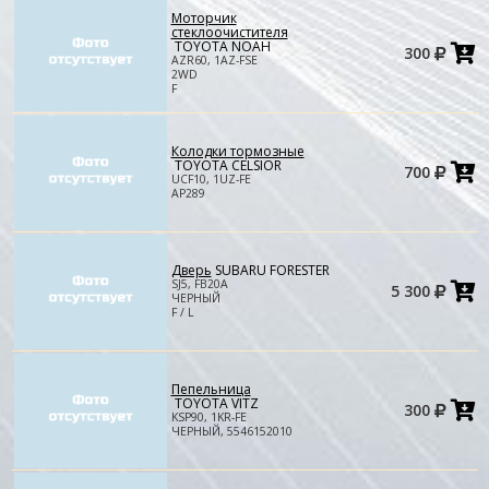
Моторчик
стеклоочистителя
Д
TOYOTA NOAH
300
в
AZR60, 1AZ-FSE
к
2WD
F
Колодки тормозные
Д
TOYOTA CELSIOR
700
в
UCF10, 1UZ-FE
к
AP289
Дверь
SUBARU FORESTER
Д
SJ5, FB20A
5 300
в
ЧЕРНЫЙ
к
F / L
Пепельница
Д
TOYOTA VITZ
300
в
KSP90, 1KR-FE
к
ЧЕРНЫЙ, 5546152010