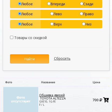
Любое
Впереди
Сзади
Любое
Лево
Право
Любое
Верх
Низ
Товары со скидкой
Сбросить
Найти
Фото
Название
Цена
Обшивка дверей
Д
TOYOTA ALTEZZA
700
в
GXE10, 1G-FE
к
F / L