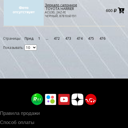
Зеркало салонное
Д
TOYOTA HARRIER
600
в
ACU30, 2AZ-FE
к
ЧЕРНЫЙ, 8781060191
Страницы:
Пред.
1
...
472
473
474
475
476
Показывать:
Правила продажи
Способ оплаты