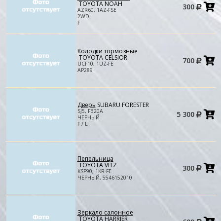
Д
TOYOTA NOAH
300
в
AZR60, 1AZ-FSE
к
2WD
F
Колодки тормозные
Д
TOYOTA CELSIOR
700
в
UCF10, 1UZ-FE
к
AP289
Дверь
SUBARU FORESTER
Д
SJ5, FB20A
5 300
в
ЧЕРНЫЙ
к
F / L
Пепельница
Д
TOYOTA VITZ
300
в
KSP90, 1KR-FE
к
ЧЕРНЫЙ, 5546152010
Зеркало салонное
Д
TOYOTA HARRIER