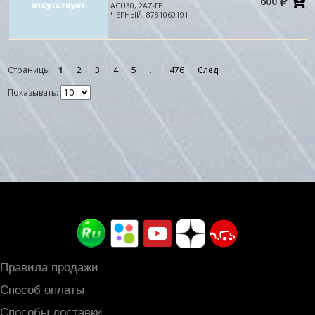
600
в
ACU30, 2AZ-FE
к
ЧЕРНЫЙ, 8781060191
Страницы:
1
2
3
4
5
...
476
След.
Показывать:
Правила продажи
Способ оплаты
Способы доставки