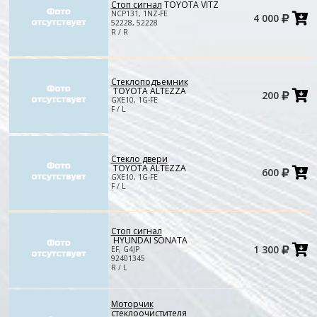
Стоп сигнал
TOYOTA VITZ
Д
NCP131, 1NZ-FE
4 000
в
52228, 52228
к
R / R
Стеклоподъемник
Д
TOYOTA ALTEZZA
200
в
GXE10, 1G-FE
к
F / L
Стекло двери
Д
TOYOTA ALTEZZA
600
в
GXE10, 1G-FE
к
F / L
Стоп сигнал
HYUNDAI SONATA
Д
1 300
EF, G4JP
в
92401345
к
R / L
Моторчик
стеклоочистителя