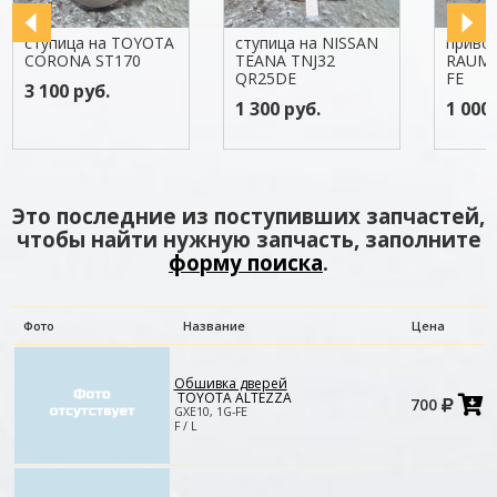
ступица на TOYOTA
ступица на NISSAN
приво
CORONA ST170
TEANA TNJ32
RAUM 
QR25DE
FE
3 100 руб.
1 300 руб.
1 000 
Это последние из поступивших запчастей,
чтобы найти нужную запчасть, заполните
форму поиска
.
Фото
Название
Цена
Обшивка дверей
Д
TOYOTA ALTEZZA
700
в
GXE10, 1G-FE
к
F / L